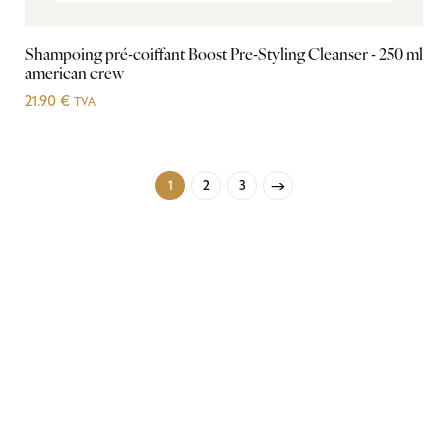
Shampoing pré-coiffant Boost Pre-Styling Cleanser - 250 ml
american crew
21.90
€
TVA
1
2
3
→