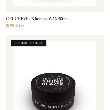
GEL CHEVEUX homme WAX 500ml
23.90
€
TVA
RUPTURE DE STOCK