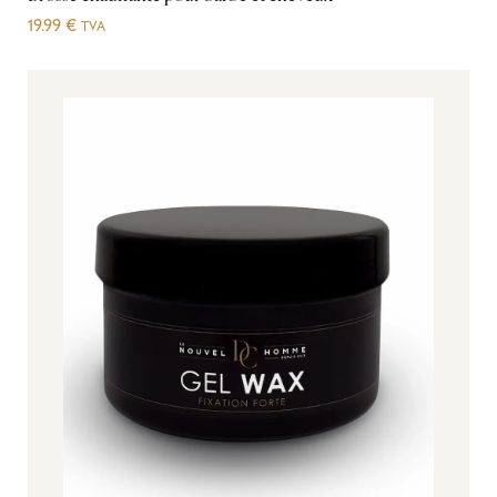
19.99
€
TVA