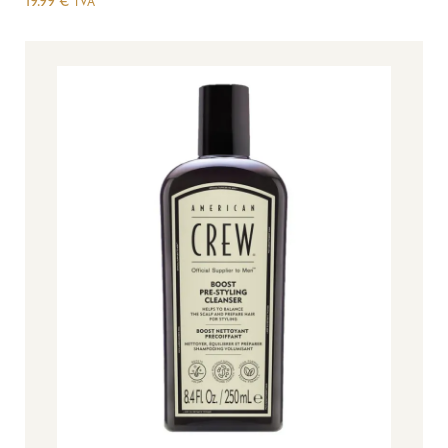
19.99
€
TVA