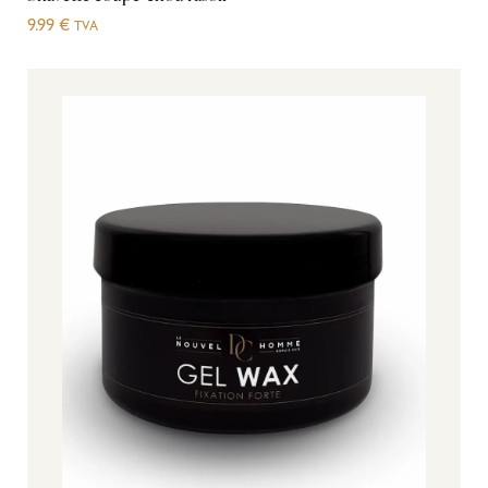
9.99
€
TVA