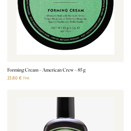
Forming Cream – American Crew – 85 g
23.80
€
TVA