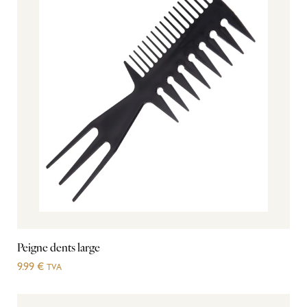
Peigne dents large
9.99
€
TVA