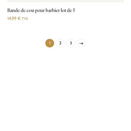
Bande de cou pour barbier lot de 5
14.99
€
TVA
1
2
3
→