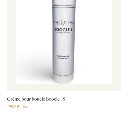
Crème pour boucle Boocle´S
19.99
€
TVA