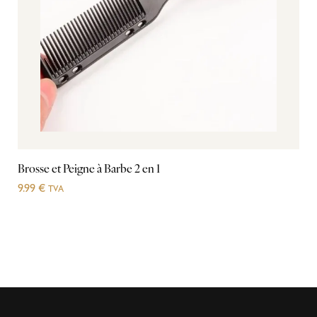
Brosse et Peigne à Barbe 2 en 1
Br
9.99
€
19
TVA