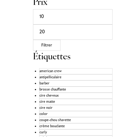
Prix
Filtrer
Étiquettes
american crew
antipelliculaire
barber
brosse chauffante
cire cheveux
cire matte
cire noir
color
coupe-chou shavette
crème bouclante
curly