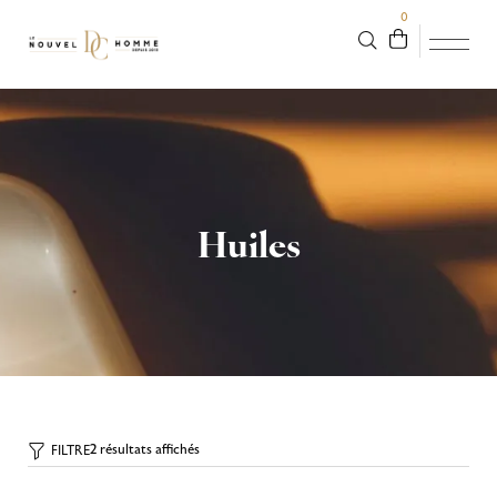
0
Huiles
2 résultats affichés
FILTRE