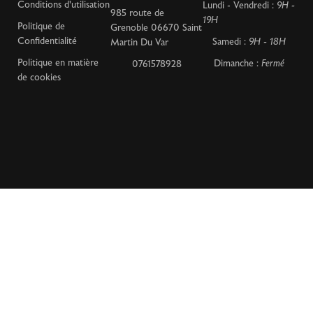
Conditions d'utilisation
Lundi - Vendredi :
9H -
985 route de
19H
Politique de
Grenoble 06670 Saint
Confidentialité
Samedi :
9H - 18H
Martin Du Var
Politique en matière
Dimanche :
Fermé
0761578928
de cookies
Fait avec
par
bloraydev